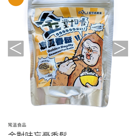
＜
＞
常溫食品
金對味忘憂香鬆