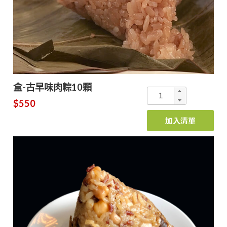
盒-古早味肉粽10顆
$550
加入清單