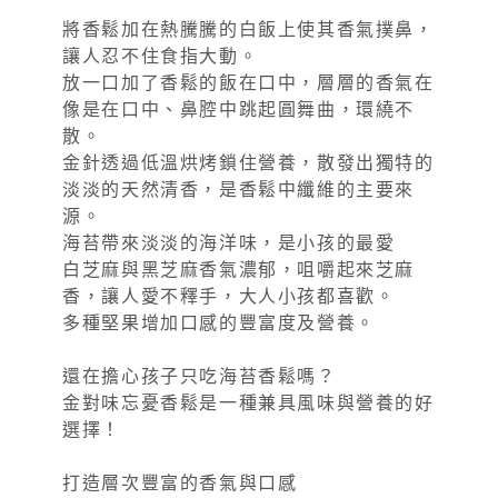
將香鬆加在熱騰騰的白飯上使其香氣撲鼻，
讓人忍不住食指大動。
放一口加了香鬆的飯在口中，層層的香氣在
像是在口中、鼻腔中跳起圓舞曲，環繞不
散。
金針透過低溫烘烤鎖住營養，散發出獨特的
淡淡的天然清香，是香鬆中纖維的主要來
源。
海苔帶來淡淡的海洋味，是小孩的最愛
白芝麻與黑芝麻香氣濃郁，咀嚼起來芝麻
香，讓人愛不釋手，大人小孩都喜歡。
多種堅果增加口感的豐富度及營養。
還在擔心孩子只吃海苔香鬆嗎？
金對味忘憂香鬆是一種兼具風味與營養的好
選擇！
打造層次豐富的香氣與口感