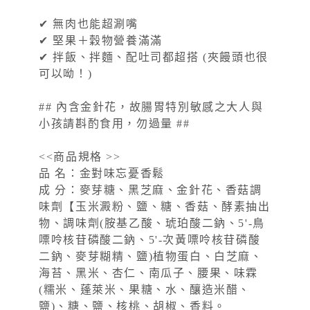
✔ 無肉也能超涮嘴
✔ 堅果＋穀物營養滿滿
✔ 拌飯、拌麵、配吐司都超搭 (夾饅頭也很
可以呦！)
## 內含金針花，故腸胃特別敏感之大人與
小孩請斟酌食用，勿過量 ##
<<商品規格 >>
品 名：金對味忘憂香鬆
成 分：麥芽糖、黑芝麻、金針花、香菇調
味劑【玉米澱粉、鹽、糖、香菇、酵素抽出
物、調味劑(胺基乙酸、琥珀酸二鈉、5'-鳥
嘌呤核苷磷酸二鈉、5'-次黃嘌呤核苷磷酸
二鈉、麥芽糊精、鹽)植物蛋白、白芝麻、
海苔、黑米、杏仁、南瓜子、腰果、味霖
(糯米、蓬萊米、果糖、水、釀造米醋、
鹽)、糖、鹽、核桃、胡椒、香料。